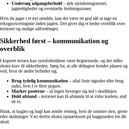
Undersøg adgangsforhold
– tjek ejendomsgrænser,
jagtrettigheder og eventuelle fredningszoner.
Hvis du jager i et nyt område, kan det være en god idé at tage en
rekognosceringstur inden jagten. Det giver dig et bedre overblik over
terrænet og mulige udfordringer.
Sikkerhed først – kommunikation og
overblik
I kuperet terræn kan synsforholdene være begrænsede, og det stiller
ekstra krav til sikkerheden. Sørg for, at alle deltagere kender planen og
ved, hvor de andre befinder sig.
Brug tydelig kommunikation
– aftal faste signaler eller brug
radio, hvis I er flere jægere.
Marker posterne
– så ingen bevæger sig ind i skudlinjen.
Hold afstand
– terrænet kan få afstande til at virke kortere, end
de er.
Husk, at kugler og hagl kan ændre retning, hvis de rammer sten, grene
eller skråninger. Vær derfor ekstra opmærksom på baggrunden for dit
skud.