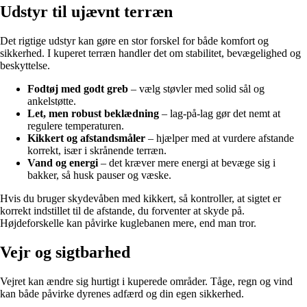
Udstyr til ujævnt terræn
Det rigtige udstyr kan gøre en stor forskel for både komfort og
sikkerhed. I kuperet terræn handler det om stabilitet, bevægelighed og
beskyttelse.
Fodtøj med godt greb
– vælg støvler med solid sål og
ankelstøtte.
Let, men robust beklædning
– lag-på-lag gør det nemt at
regulere temperaturen.
Kikkert og afstandsmåler
– hjælper med at vurdere afstande
korrekt, især i skrånende terræn.
Vand og energi
– det kræver mere energi at bevæge sig i
bakker, så husk pauser og væske.
Hvis du bruger skydevåben med kikkert, så kontroller, at sigtet er
korrekt indstillet til de afstande, du forventer at skyde på.
Højdeforskelle kan påvirke kuglebanen mere, end man tror.
Vejr og sigtbarhed
Vejret kan ændre sig hurtigt i kuperede områder. Tåge, regn og vind
kan både påvirke dyrenes adfærd og din egen sikkerhed.